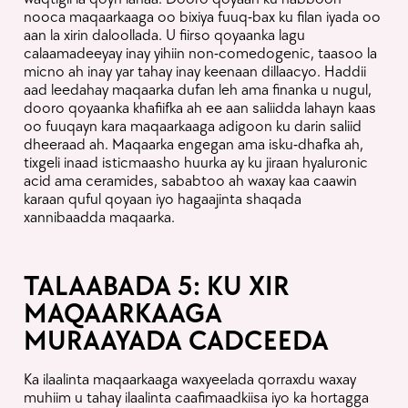
nooca maqaarkaaga oo bixiya fuuq-bax ku filan iyada oo
aan la xirin daloollada. U fiirso qoyaanka lagu
calaamadeeyay inay yihiin non-comedogenic, taasoo la
micno ah inay yar tahay inay keenaan dillaacyo. Haddii
Free Gift Items
aad leedahay maqaarka dufan leh ama finanka u nugul,
dooro qoyaanka khafiifka ah ee aan saliidda lahayn kaas
oo fuuqayn kara maqaarkaaga adigoon ku darin saliid
dheeraad ah. Maqaarka engegan ama isku-dhafka ah,
tixgeli inaad isticmaasho huurka ay ku jiraan hyaluronic
acid ama ceramides, sababtoo ah waxay kaa caawin
karaan quful qoyaan iyo hagaajinta shaqada
xannibaadda maqaarka.
TALAABADA 5: KU XIR
MAQAARKAAGA
MURAAYADA CADCEEDA
Ka ilaalinta maqaarkaaga waxyeelada qorraxdu waxay
muhiim u tahay ilaalinta caafimaadkiisa iyo ka hortagga