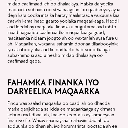
midab caafimaad leh oo dhalaalaya. Habka daryeelka
maqaarka subaxda oo si wanaagsan loo qaabeeyey ayaa
dejin kara codka inta ka hartay maalintaada wuxuuna kaa
caawin karaa inaad gaarto yoolalka maqaarkaaga. Haddii
aad leedahay maqaarka finanka u nugul ama aad rabto
inaad hagaajiso caafimaadka maqaarkaaga guud,
raacitaanka nidaam joogto ah oo waxtar leh ayaa fure u
ah. Maqaalkan, waxaanu sahamin doonaa tillaabooyinka
iyo alaabooyinka aad ku dari karto hab-socodkaaga
subaxnimo si aad u hesho midab dhalaalaya oo
caafimaad qaba.
FAHAMKA FINANKA IYO
DARYEELKA MAQAARKA
Fincu waa xaalad maqaarka oo caadi ah oo dhacda
marka qanjidhada saliidda ee maqaarkaaga ay xirmaan
sebum xad-dhaaf ah, taasoo keenta in ay sameeyaan
finan iyo fiix. Waxay saamaysaa malaayiin dad ah oo
adduunka oo dhan ah, iyo horumarinta joogtada ah ee