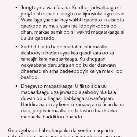
Joogteynta waa furaha: Ku dheji jadwalkaaga si
joogto ah si aad u aragto natiijooyinka ugu fiican.
Waxa laga yaabaa inay wakhti qaadato in alaabta
qaarkood ay muujiyaan faa’iidooyinkooda oo
dhan, markaa samir oo sii wakhti maqaarkaaga si
uu ula qabsado.
Xaddid tirada badeecadaha: Isticmaalka
alaabooyin badan ayaa kaa qaadi kara oo ka
xanaajin kara maqaarkaaga. Ku dheggan
waxyaabaha daruuriga ah oo ku dar daawayn
dheeraad ah ama badeecooyin keliya markii loo
baahdo.
Dhegayso maqaarkaaga: U fiirso sida uu
maqaarkaagu uga jawaabo alaabooyinka kala
duwan oo u hagaaji habkaaga si waafaqsan.
Haddii alaabtu ay keento xanaaq ama finan ka sii
dara, jooji isticmaalka oo la tasho dhakhtarka
maqaarka haddii loo baahdo.
Gebogebadii, hab-dhaqanka daryeelka maqaarka
subaxdii oo si wanaagsan loo nashqadeeyey waxa uu