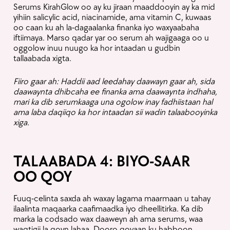
Serums KirahGlow oo ay ku jiraan maaddooyin ay ka mid
yihiin salicylic acid, niacinamide, ama vitamin C, kuwaas
oo caan ku ah la-dagaalanka finanka iyo waxyaabaha
All Products
iftiimaya. Marso qadar yar oo serum ah wajigaaga oo u
oggolow inuu nuugo ka hor intaadan u gudbin
tallaabada xigta.
Fiiro gaar ah: Haddii aad leedahay daawayn gaar ah, sida
New Products
daawaynta dhibcaha ee finanka ama daawaynta indhaha,
mari ka dib serumkaaga una ogolow inay fadhiistaan ​​hal
ama laba daqiiqo ka hor intaadan sii wadin talaabooyinka
xiga.
Bundle Deals
TALAABADA 4: BIYO-SAAR
OO QOY
Best Seller
Fuuq-celinta saxda ah waxay lagama maarmaan u tahay
ilaalinta maqaarka caafimaadka iyo dheellitirka. Ka dib
marka la codsado wax daaweyn ah ama serums, waa
On Sale
waqtigii la qoyn lahaa. Dooro qoyaan ku habboon