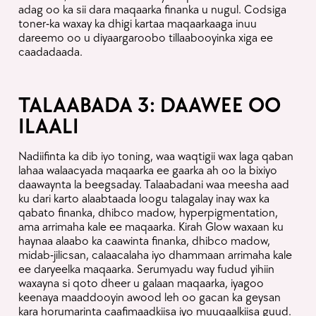
adag oo ka sii dara maqaarka finanka u nugul. Codsiga
toner-ka waxay ka dhigi kartaa maqaarkaaga inuu
dareemo oo u diyaargaroobo tillaabooyinka xiga ee
caadadaada.
TALAABADA 3: DAAWEE OO
ILAALI
Nadiifinta ka dib iyo toning, waa waqtigii wax laga qaban
lahaa walaacyada maqaarka ee gaarka ah oo la bixiyo
daawaynta la beegsaday. Talaabadani waa meesha aad
ku dari karto alaabtaada loogu talagalay inay wax ka
qabato finanka, dhibco madow, hyperpigmentation,
ama arrimaha kale ee maqaarka. Kirah Glow waxaan ku
Home
Skincare Products
Hair Salon
Spacar
haynaa alaabo ka caawinta finanka, dhibco madow,
midab-jilicsan, calaacalaha iyo dhammaan arrimaha kale
ee daryeelka maqaarka. Serumyadu way fudud yihiin
waxayna si qoto dheer u galaan maqaarka, iyagoo
Wholesale
keenaya maaddooyin awood leh oo gacan ka geysan
kara horumarinta caafimaadkiisa iyo muuqaalkiisa guud.