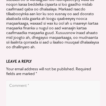
noqon karaa beddelka ciyaarta si loo gaadho midab
caafimaad qaba oo dhalaalaya. Markaad raacdo
tillaabooyinka aan kor ku soo xusnay oo aad doorato
alaabada sida gaarka ah loogu qaabeeyey nooca
maqaarkaaga, waxaad si wax ku ool ah u maareyn kartaa
maqaarka finanka u nugul oo aad wanaajin kartaa
caafimaadka maqaarka guud. Xusuusnow inaad ahaato
mid joogto ah, dhegayso maqaarkaaga, oo mudnaanta
sii ilaalinta qorraxda si aad u ilaaliso muuqaal dhalaalaysa
oo dhallinyaro ah.
LEAVE A REPLY
Your email address will not be published.
Required
fields are marked
*