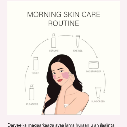
Daryeelka maqaarkaaga ayaa lama huraan u ah ilaalinta