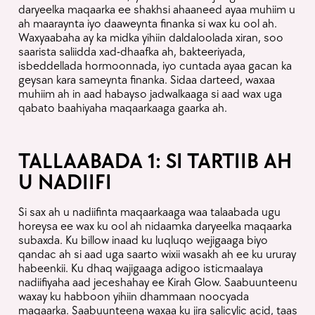
daryeelka maqaarka ee shakhsi ahaaneed ayaa muhiim u
ah maaraynta iyo daaweynta finanka si wax ku ool ah.
Waxyaabaha ay ka midka yihiin daldaloolada xiran, soo
saarista saliidda xad-dhaafka ah, bakteeriyada,
isbeddellada hormoonnada, iyo cuntada ayaa gacan ka
geysan kara sameynta finanka. Sidaa darteed, waxaa
muhiim ah in aad habayso jadwalkaaga si aad wax uga
qabato baahiyaha maqaarkaaga gaarka ah.
TALLAABADA 1: SI TARTIIB AH
U NADIIFI
Si sax ah u nadiifinta maqaarkaaga waa talaabada ugu
horeysa ee wax ku ool ah nidaamka daryeelka maqaarka
subaxda. Ku billow inaad ku luqluqo wejigaaga biyo
qandac ah si aad uga saarto wixii wasakh ah ee ku ururay
habeenkii. Ku dhaq wajigaaga adigoo isticmaalaya
nadiifiyaha aad jeceshahay ee Kirah Glow. Saabuunteenu
waxay ku habboon yihiin dhammaan noocyada
maqaarka. Saabuunteena waxaa ku jira salicylic acid, taas