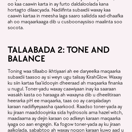
oo kaa caawin karta in ay furto daldaloolada kana
hortagto dilaacyada. Nadiifinta subaxdii waxay kaa
caawin kartaa in meesha laga saaro saliidda xad-dhaafka
ah oo maqaarkaaga dib u cusboonaysiiso maalinta soo
socota.
TALAABADA 2: TONE AND
BALANCE
Toning waa tillaabo ikhtiyaari ah ee daryeelka maqaarka
subaxdii taasoo ay si weyn ugu talisay KirahGlow. Waxay
ku siin kartaa faa’iidooyin dheeraad ah maqaarka finanka
u nugul. Toner-yadu waxay caawiyaan inay ka saaraan
wasakh kasta oo haraaga ah waxayna dib u dheelitiraan
heerarka pH ee maqaarka, taas oo ay carqaladayn
karaan nadiifiyeyaasha qaarkood. Raadso toner-yada ay
ku jiraan maaddooyinka sida hydrosols ama hazel witch,
maadaama ay dejin karaan oo adkeyn karaan maqaarka
iyaga oo aan engegin. Ka fogow toner-yada ay ku jiraan
aalkolada, sababtoo ah waxay noqon karaan kuwo aad u