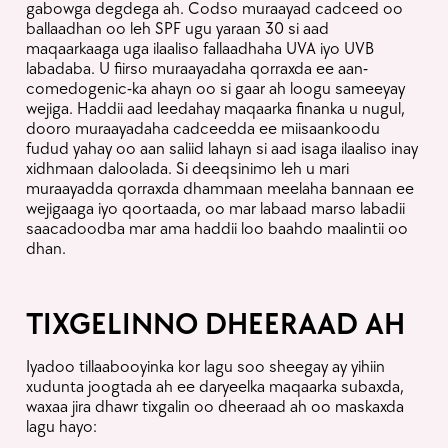
gabowga degdega ah. Codso muraayad cadceed oo
ballaadhan oo leh SPF ugu yaraan 30 si aad
maqaarkaaga uga ilaaliso fallaadhaha UVA iyo UVB
labadaba. U fiirso muraayadaha qorraxda ee aan-
comedogenic-ka ahayn oo si gaar ah loogu sameeyay
wejiga. Haddii aad leedahay maqaarka finanka u nugul,
dooro muraayadaha cadceedda ee miisaankoodu
fudud yahay oo aan saliid lahayn si aad isaga ilaaliso inay
xidhmaan daloolada. Si deeqsinimo leh u mari
muraayadda qorraxda dhammaan meelaha bannaan ee
wejigaaga iyo qoortaada, oo mar labaad marso labadii
saacadoodba mar ama haddii loo baahdo maalintii oo
dhan.
TIXGELINNO DHEERAAD AH
Iyadoo tillaabooyinka kor lagu soo sheegay ay yihiin
xudunta joogtada ah ee daryeelka maqaarka subaxda,
waxaa jira dhawr tixgalin oo dheeraad ah oo maskaxda
lagu hayo: